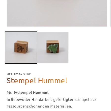
Medien
1
in
Modal
öffnen
MELLIFERA SHOP
Stempel Hummel
Motivstempel
Hummel
In liebevoller Handarbeit gefertigter Stempel aus
ressourcenschonenden Materialien.