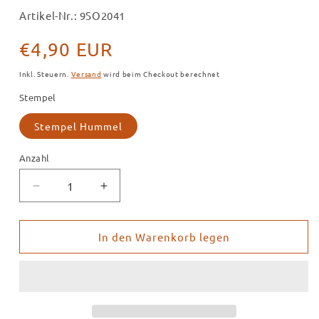
Artikel-Nr.: 9SO2041
Normaler
€4,90 EUR
Preis
Inkl. Steuern.
Versand
wird beim Checkout berechnet
Stempel
Stempel Hummel
Anzahl
Verringere
Erhöhe
die
die
Menge
Menge
für
für
In den Warenkorb legen
Stempel
Stempel
Hummel
Hummel