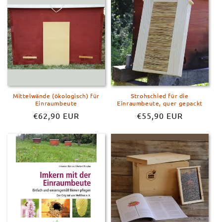
Mittelwände (ökologisch) für
Strohschied für die
Einraumbeute
Einraumbeute, quer gepackt
Normaler
€62,90 EUR
Normaler
€55,90 EUR
Preis
Preis