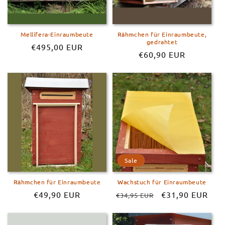
Mellifera-Einraumbeute
Rähmchen für Einraumbeute,
gedrahtet
Normaler
€495,00 EUR
Normaler
€60,90 EUR
Preis
Preis
Sale
Rähmchen für Einraumbeute
Wachstuch für Einraumbeute
Normaler
€49,90 EUR
Normaler
Verkaufspreis
€31,90 EUR
€34,95 EUR
Preis
Preis