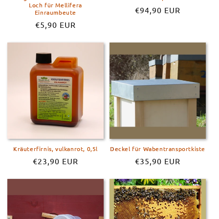
Loch für Mellifera
Normaler
€94,90 EUR
Einraumbeute
Preis
Normaler
€5,90 EUR
Preis
Kräuterfirnis, vulkanrot, 0,5l
Deckel für Wabentransportkiste
Normaler
€23,90 EUR
Normaler
€35,90 EUR
Preis
Preis