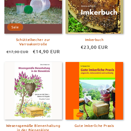
Sale
Schüttelbecher zur
Imkerbuch
Varroakontrolle
Normaler
€23,00 EUR
Normaler
Verkaufspreis
€14,90 EUR
€17,90 EUR
Preis
Preis
Wesensgemäße Bienenhaltung
Gute imkerliche Praxis
in der Bienenkiste