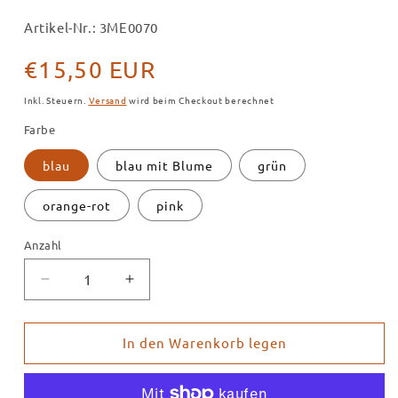
Artikel-Nr.: 3ME0070
Normaler
€15,50 EUR
Preis
Inkl. Steuern.
Versand
wird beim Checkout berechnet
Farbe
blau
blau mit Blume
grün
orange-rot
pink
Anzahl
Verringere
Erhöhe
die
die
Menge
Menge
für
für
In den Warenkorb legen
Gartenschild
Gartenschild
klein,
klein,