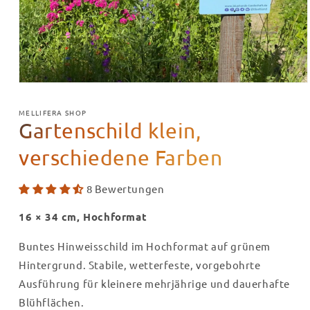
Medien
1
in
MELLIFERA SHOP
Modal
Gartenschild klein,
öffnen
verschiedene Farben
8 Bewertungen
16 × 34 cm, Hochformat
Buntes Hinweisschild im Hochformat auf grünem
Hintergrund. Stabile, wetterfeste, vorgebohrte
Ausführung für kleinere mehrjährige und dauerhafte
Blühflächen.