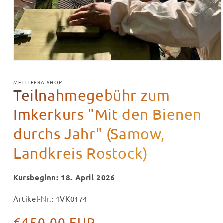
Medien
1
in
MELLIFERA SHOP
Modal
Teilnahmegebühr zum
öffnen
Imkerkurs "Mit den Bienen
durchs Jahr" (Samow,
Landkreis Rostock)
Kursbeginn: 18. April 2026
Artikel-Nr.: 1VK0174
Normaler
€450,00 EUR