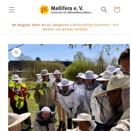
Direkt
zum
Warenkorb
Inhalt
Im August kann es zu längeren Lieferzeiten kommen. Wir
bitten um etwas Geduld.
duktinformationen
ingen